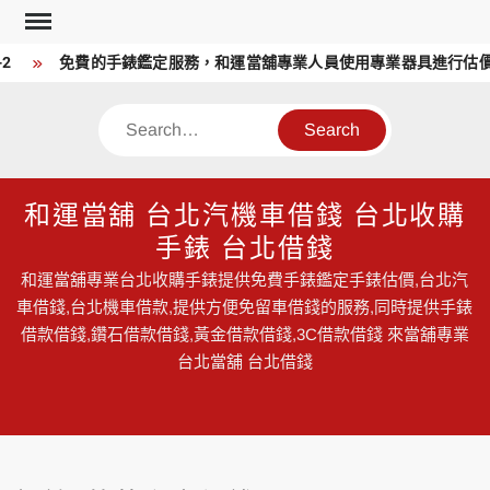
Skip
to
免費的手錶鑑定服務，和運當舖專業人員使用專業器具進行估價
content
Search
和運當舖 台北汽機車借錢 台北收購
手錶 台北借錢
和運當舖專業台北收購手錶提供免費手錶鑑定手錶估價,台北汽
車借錢,台北機車借款,提供方便免留車借錢的服務,同時提供手錶
借款借錢,鑽石借款借錢,黃金借款借錢,3C借款借錢 來當舖專業
台北當舖 台北借錢