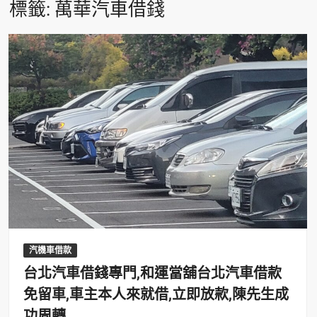
標籤:
萬華汽車借錢
汽機車借款
台北汽車借錢專門,和運當舖台北汽車借款
免留車,車主本人來就借,立即放款,陳先生成
功周轉