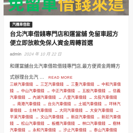
汽機車借款
台北汽車借錢專門店和運當舖 免留車超方
便立即放款免保人資金周轉首選
admin
2024 年 10 月 22 日
和運當舖台北汽車借款借錢專門店,最方便資金周轉方
式辦理台北汽 …
READ MORE
三峽汽車借錢
三芝汽車借錢
三重汽車借錢
中和汽車借
錢
中山汽車借錢
中正汽車借錢
五股汽車借錢
信義
汽車借錢
內湖汽車借錢
八里汽車借錢
北投汽車借錢
南港汽車借錢
台北汽車借錢
土城汽車借錢
坪林汽
車借錢
士林汽車借錢
大同汽車借錢
大安汽車借錢
平溪汽車借錢
文山汽車借錢
新店汽車借錢
新莊汽車借
錢
松山汽車借錢
板橋汽車借錢
林口汽車借錢
樹林
汽車借錢
永和汽車借錢
汐止汽車借錢
泰山汽車借錢