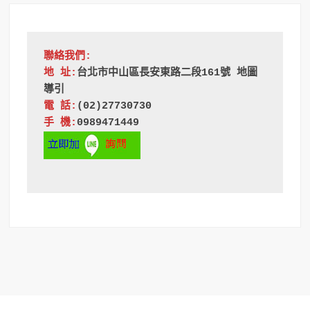
聯絡我們:
地 址:
台北市中山區長安東路二段161號 地圖
導引
電 話:
(02)27730730
手 機:
0989471449 