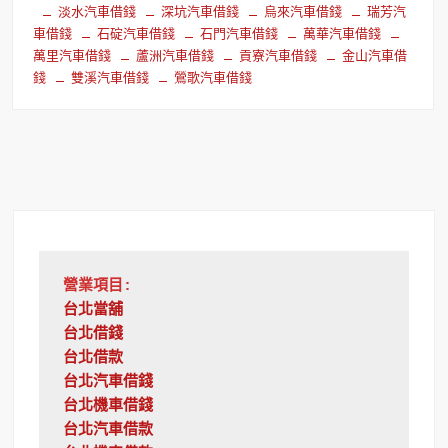
淡水汽車借錢
深坑汽車借錢
烏來汽車借錢
瑞芳汽
車借錢
石碇汽車借錢
石門汽車借錢
萬華汽車借錢
萬里汽車借錢
蘆洲汽車借錢
貢寮汽車借錢
金山汽車借
錢
雙溪汽車借錢
鶯歌汽車借錢
營業項目:
台北當舖
台北借錢
台北借款
台北汽車借錢
台北機車借錢
台北汽車借款