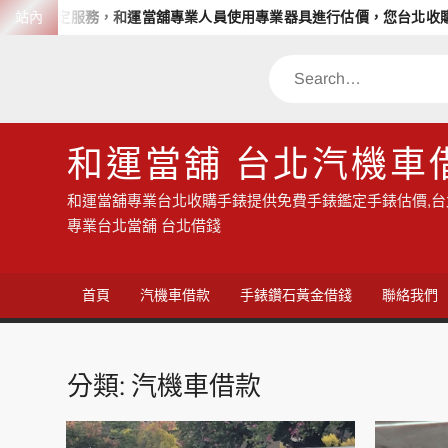
Skip
鑑定服務，和運當舖專業人員使用專業器具進行估價，您台北收購手錶
站內
to
content
Search
和運當舖 台北汽機車
和運當舖專業台北收購手錶提供免費手錶鑑定手錶估價,台北
專業台北當舖 台北借錢
首頁
汽機車借款
手錶鑽石黃金借錢
聯絡我們
分類:
汽機車借款