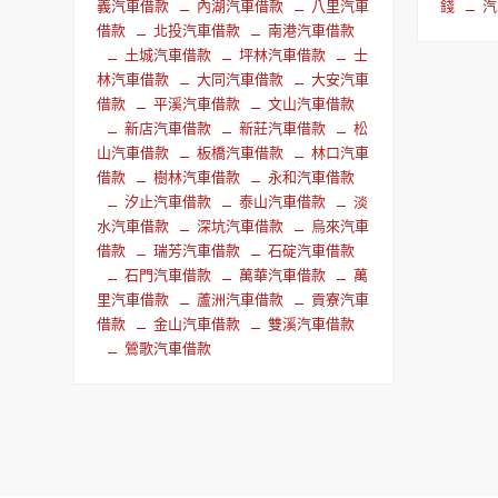
義汽車借款
內湖汽車借款
八里汽車
錢
汽
借款
北投汽車借款
南港汽車借款
土城汽車借款
坪林汽車借款
士
林汽車借款
大同汽車借款
大安汽車
借款
平溪汽車借款
文山汽車借款
新店汽車借款
新莊汽車借款
松
山汽車借款
板橋汽車借款
林口汽車
借款
樹林汽車借款
永和汽車借款
汐止汽車借款
泰山汽車借款
淡
水汽車借款
深坑汽車借款
烏來汽車
借款
瑞芳汽車借款
石碇汽車借款
石門汽車借款
萬華汽車借款
萬
里汽車借款
蘆洲汽車借款
貢寮汽車
借款
金山汽車借款
雙溪汽車借款
鶯歌汽車借款