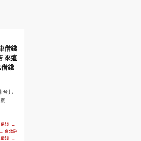
車借錢
 來這
北借錢
 台北
, …
北借錢
台北房
車借錢