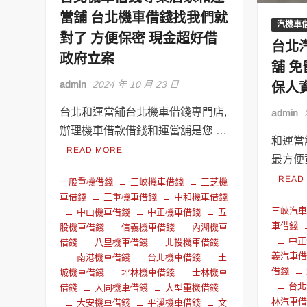
當舖 台北機車借錢找我們就
汽機車
對了 方便保密 現金超好借
台北
政府立案
舖 
保人
admin
2024 年 10 月 23 日
台北和運當舖台北機車借錢專門店,
admin
辦理機車借款借錢和運當舖是您 …
和運當
READ MORE
最方便
READ
一般重機借錢
三峽機車借錢
三芝機
車借錢
三重機車借錢
中和機車借錢
三峽汽
中山機車借錢
中正機車借錢
五
車借錢
股機車借錢
信義機車借錢
內湖機車
中正
借錢
八里機車借錢
北投機車借錢
義汽車
南港機車借錢
台北機車借錢
土
借錢
城機車借錢
坪林機車借錢
士林機車
台北
借錢
大同機車借錢
大型重機借錢
林汽車
大安機車借錢
平溪機車借錢
文