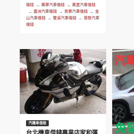
借錢
萬華汽車借錢
萬里汽車借錢
蘆洲汽車借錢
貢寮汽車借錢
金
山汽車借錢
雙溪汽車借錢
鶯歌汽車
借錢
汽機車借款
台北機車借錢專業店家和運