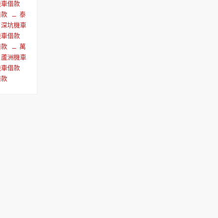
機車借款
借款
泰
深坑機車
機車借款
借款
萬
蘆洲機車
機車借款
借款