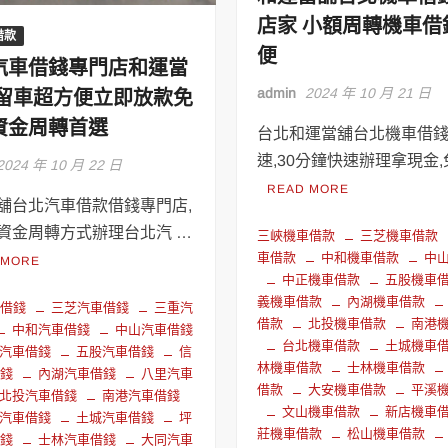
店家 小額周轉機車借
借款
便
汽車借錢專門店和運當
免留車超方便立即放款免
admin
2024 年 10 月 21 日
資金周轉首選
台北和運當舖台北機車借錢
速,30分鐘快速辦理拿現金,
2024 年 10 月 22 日
READ MORE
舖台北汽車借款借錢專門店,
資金周轉方式辦理台北汽 …
三峽機車借款
三芝機車借款
車借款
中和機車借款
中
 MORE
中正機車借款
五股機車
義機車借款
內湖機車借款
車借錢
三芝汽車借錢
三重汽
借款
北投機車借款
南港
中和汽車借錢
中山汽車借錢
台北機車借款
土城機車
汽車借錢
五股汽車借錢
信
林機車借款
士林機車借款
借錢
內湖汽車借錢
八里汽車
借款
大安機車借款
平溪
北投汽車借錢
南港汽車借錢
文山機車借款
新店機車
汽車借錢
土城汽車借錢
坪
莊機車借款
松山機車借款
借錢
士林汽車借錢
大同汽車