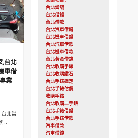
營業項目:
台北當舖
台北借錢
台北借款
台北汽車借錢
台北機車借錢
台北汽車借款
台北機車借款
台北黃金借錢
,台北
台北收購手錶
機車借
台北收購鑽石
,專業
台北手錶鑑定
台北手錶估價
收購手錶
台北收購二手錶
台北手錶借錢
,台北當
台北手錶借款
款 …
汽車借款
汽車借錢