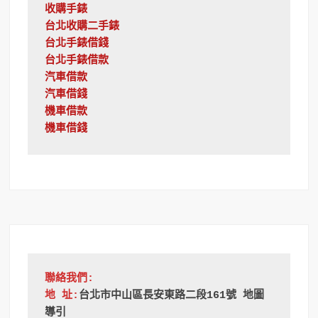
收購手錶
台北收購二手錶
台北手錶借錢
台北手錶借款
汽車借款
汽車借錢
機車借款
機車借錢
聯絡我們:
地 址:
台北市中山區長安東路二段161號 地圖
導引