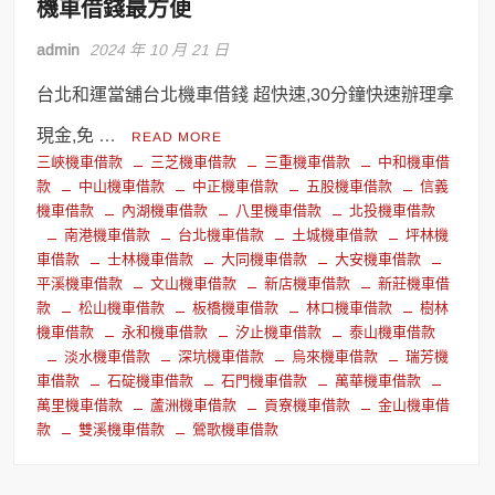
機車借錢最方便
admin
2024 年 10 月 21 日
台北和運當舖台北機車借錢 超快速,30分鐘快速辦理拿
現金,免 …
READ MORE
三峽機車借款
三芝機車借款
三重機車借款
中和機車借
款
中山機車借款
中正機車借款
五股機車借款
信義
機車借款
內湖機車借款
八里機車借款
北投機車借款
南港機車借款
台北機車借款
土城機車借款
坪林機
車借款
士林機車借款
大同機車借款
大安機車借款
平溪機車借款
文山機車借款
新店機車借款
新莊機車借
款
松山機車借款
板橋機車借款
林口機車借款
樹林
機車借款
永和機車借款
汐止機車借款
泰山機車借款
淡水機車借款
深坑機車借款
烏來機車借款
瑞芳機
車借款
石碇機車借款
石門機車借款
萬華機車借款
萬里機車借款
蘆洲機車借款
貢寮機車借款
金山機車借
款
雙溪機車借款
鶯歌機車借款