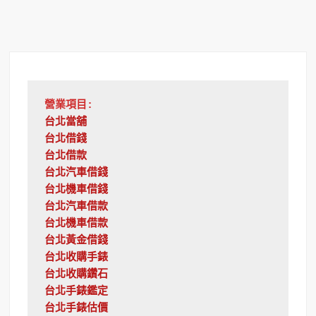
營業項目:
台北當舖
台北借錢
台北借款
台北汽車借錢
台北機車借錢
台北汽車借款
台北機車借款
台北黃金借錢
台北收購手錶
台北收購鑽石
台北手錶鑑定
台北手錶估價