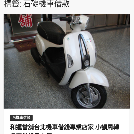
標籤:
石碇機車借款
汽機車借款
和運當舖台北機車借錢專業店家 小額周轉