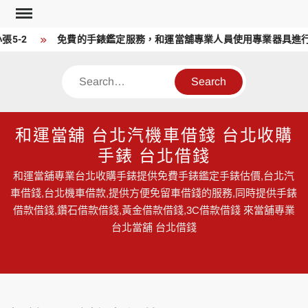
Skip
to
5-2
免費的手錶鑑定服務，和運當舖專業人員使用專業器具進行
content
Search
和運當舖 台北汽機車借錢 台北收購
手錶 台北借錢
和運當舖專業台北收購手錶提供免費手錶鑑定手錶估價,台北汽
車借錢,台北機車借款,提供方便免留車借錢的服務,同時提供手錶
借款借錢,鑽石借款借錢,黃金借款借錢,3C借款借錢 來當舖專業
台北當舖 台北借錢