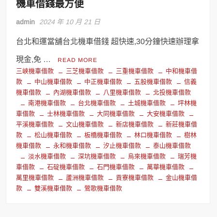
機車借錢最方便
admin
2024 年 10 月 21 日
台北和運當舖台北機車借錢 超快速,30分鐘快速辦理拿
現金,免 …
READ MORE
三峽機車借款
三芝機車借款
三重機車借款
中和機車借
款
中山機車借款
中正機車借款
五股機車借款
信義
機車借款
內湖機車借款
八里機車借款
北投機車借款
南港機車借款
台北機車借款
土城機車借款
坪林機
車借款
士林機車借款
大同機車借款
大安機車借款
平溪機車借款
文山機車借款
新店機車借款
新莊機車借
款
松山機車借款
板橋機車借款
林口機車借款
樹林
機車借款
永和機車借款
汐止機車借款
泰山機車借款
淡水機車借款
深坑機車借款
烏來機車借款
瑞芳機
車借款
石碇機車借款
石門機車借款
萬華機車借款
萬里機車借款
蘆洲機車借款
貢寮機車借款
金山機車借
款
雙溪機車借款
鶯歌機車借款