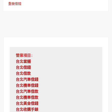
重機借錢
營業項目:
台北當舖
台北借錢
台北借款
台北汽車借錢
台北機車借錢
台北汽車借款
台北機車借款
台北黃金借錢
台北收購手錶