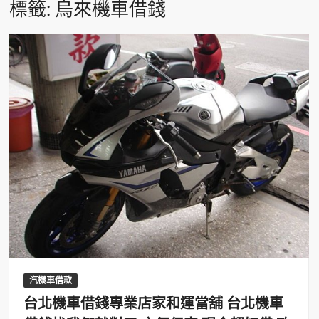
標籤:
烏來機車借錢
汽機車借款
台北機車借錢專業店家和運當舖 台北機車