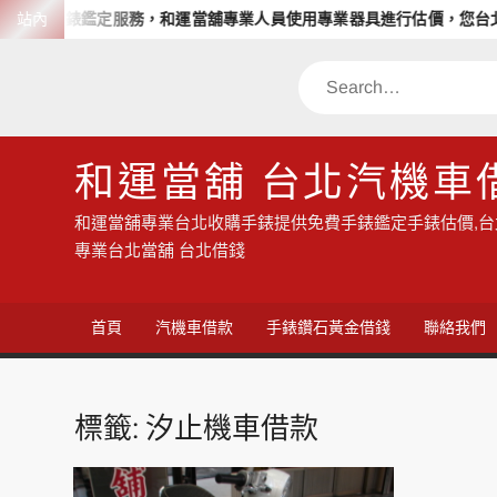
Skip
免費的手錶鑑定服務，和運當舖專業人員使用專業器具進行估價，您台北
站內
to
content
Search
和運當舖 台北汽機車
和運當舖專業台北收購手錶提供免費手錶鑑定手錶估價,台北
專業台北當舖 台北借錢
首頁
汽機車借款
手錶鑽石黃金借錢
聯絡我們
標籤:
汐止機車借款