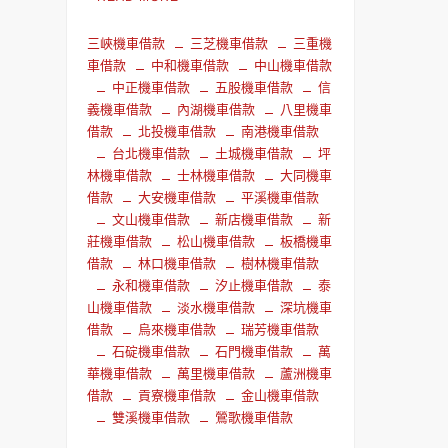
三峽機車借款
三芝機車借款
三重機
車借款
中和機車借款
中山機車借款
中正機車借款
五股機車借款
信
義機車借款
內湖機車借款
八里機車
借款
北投機車借款
南港機車借款
台北機車借款
土城機車借款
坪
林機車借款
士林機車借款
大同機車
借款
大安機車借款
平溪機車借款
文山機車借款
新店機車借款
新
莊機車借款
松山機車借款
板橋機車
借款
林口機車借款
樹林機車借款
永和機車借款
汐止機車借款
泰
山機車借款
淡水機車借款
深坑機車
借款
烏來機車借款
瑞芳機車借款
石碇機車借款
石門機車借款
萬
華機車借款
萬里機車借款
蘆洲機車
借款
貢寮機車借款
金山機車借款
雙溪機車借款
鶯歌機車借款