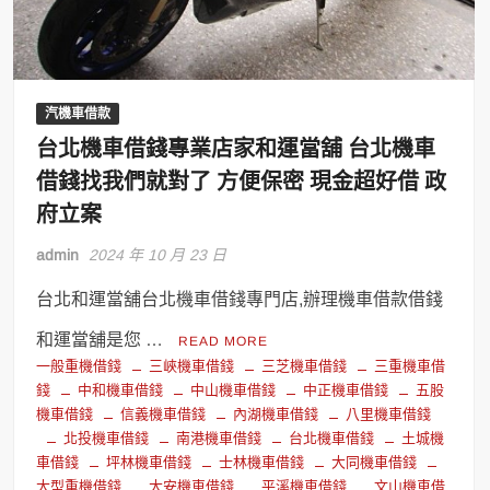
汽機車借款
台北機車借錢專業店家和運當舖 台北機車
借錢找我們就對了 方便保密 現金超好借 政
府立案
admin
2024 年 10 月 23 日
台北和運當舖台北機車借錢專門店,辦理機車借款借錢
和運當舖是您 …
READ MORE
一般重機借錢
三峽機車借錢
三芝機車借錢
三重機車借
錢
中和機車借錢
中山機車借錢
中正機車借錢
五股
機車借錢
信義機車借錢
內湖機車借錢
八里機車借錢
北投機車借錢
南港機車借錢
台北機車借錢
土城機
車借錢
坪林機車借錢
士林機車借錢
大同機車借錢
大型重機借錢
大安機車借錢
平溪機車借錢
文山機車借