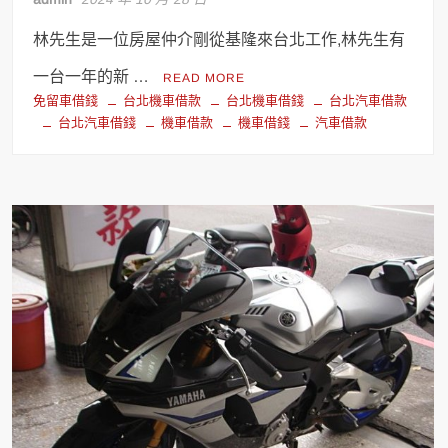
林先生是一位房屋仲介剛從基隆來台北工作,林先生有
一台一年的新 …
READ MORE
免留車借錢
台北機車借款
台北機車借錢
台北汽車借款
台北汽車借錢
機車借款
機車借錢
汽車借款