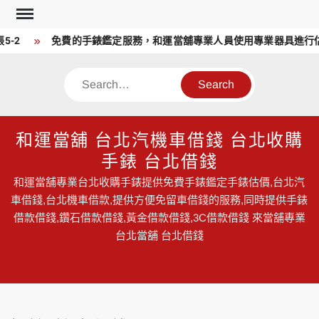
Skip
to
-2
免費的手錶鑑定服務，和運當舖專業人員使用專業器具進行估
content
Search
和運當舖 台北汽機車借錢 台北收購
手錶 台北借錢
和運當舖專業台北收購手錶提供免費手錶鑑定手錶估價,台北汽
車借錢,台北機車借款,提供方便免留車借錢的服務,同時提供手錶
借款借錢,鑽石借款借錢,黃金借款借錢,3C借款借錢 來當舖專業
台北當舖 台北借錢