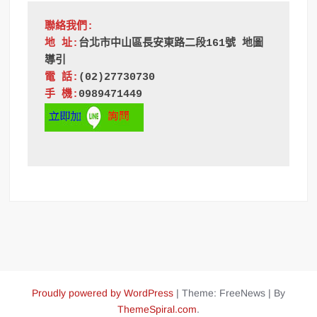
聯絡我們:
地 址:
台北市中山區長安東路二段161號 地圖
導引
電 話:
(02)27730730
手 機:
0989471449 
Proudly powered by WordPress
|
Theme: FreeNews
|
By
ThemeSpiral.com
.