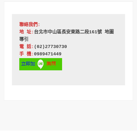
聯絡我們:
地 址:
台北市中山區長安東路二段161號 地圖
導引
電 話:
(02)27730730
手 機:
0989471449 