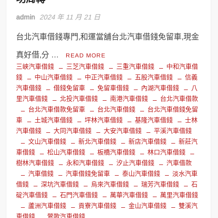
admin
2024 年 11 月 21 日
台北汽車借錢專門,和運當舖台北汽車借錢免留車,現金
真好借,分 …
READ MORE
三峽汽車借錢
三芝汽車借錢
三重汽車借錢
中和汽車借
錢
中山汽車借錢
中正汽車借錢
五股汽車借錢
信義
汽車借錢
借錢免留車
免留車借錢
內湖汽車借錢
八
里汽車借錢
北投汽車借錢
南港汽車借錢
台北汽車借款
台北汽車借款免留車
台北汽車借錢
台北汽車借錢免留
車
土城汽車借錢
坪林汽車借錢
基隆汽車借錢
士林
汽車借錢
大同汽車借錢
大安汽車借錢
平溪汽車借錢
文山汽車借錢
新北汽車借錢
新店汽車借錢
新莊汽
車借錢
松山汽車借錢
板橋汽車借錢
林口汽車借錢
樹林汽車借錢
永和汽車借錢
汐止汽車借錢
汽車借款
汽車借錢
汽車借錢免留車
泰山汽車借錢
淡水汽車
借錢
深坑汽車借錢
烏來汽車借錢
瑞芳汽車借錢
石
碇汽車借錢
石門汽車借錢
萬華汽車借錢
萬里汽車借錢
蘆洲汽車借錢
貢寮汽車借錢
金山汽車借錢
雙溪汽
車借錢
鶯歌汽車借錢