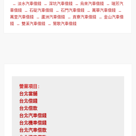
淡水汽車借錢
深坑汽車借錢
烏來汽車借錢
瑞芳汽
車借錢
石碇汽車借錢
石門汽車借錢
萬華汽車借錢
萬里汽車借錢
蘆洲汽車借錢
貢寮汽車借錢
金山汽車借
錢
雙溪汽車借錢
鶯歌汽車借錢
營業項目:
台北當舖
台北借錢
台北借款
台北汽車借錢
台北機車借錢
台北汽車借款