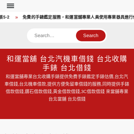
Skip
to
-2
免費的手錶鑑定服務，和運當舖專業人員使用專業器具進行
content
Search
和運當舖 台北汽機車借錢 台北收購
手錶 台北借錢
和運當舖專業台北收購手錶提供免費手錶鑑定手錶估價,台北汽
車借錢,台北機車借款,提供方便免留車借錢的服務,同時提供手錶
借款借錢,鑽石借款借錢,黃金借款借錢,3C借款借錢 來當舖專業
台北當舖 台北借錢