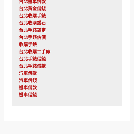
台北機車借款
台北黃金借錢
台北收購手錶
台北收購鑽石
台北手錶鑑定
台北手錶估價
收購手錶
台北收購二手錶
台北手錶借錢
台北手錶借款
汽車借款
汽車借錢
機車借款
機車借錢