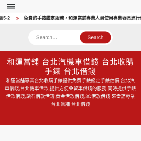
Skip
to
-2
免費的手錶鑑定服務，和運當舖專業人員使用專業器具進行
content
Search
和運當舖 台北汽機車借錢 台北收購
手錶 台北借錢
和運當舖專業台北收購手錶提供免費手錶鑑定手錶估價,台北汽
車借錢,台北機車借款,提供方便免留車借錢的服務,同時提供手錶
借款借錢,鑽石借款借錢,黃金借款借錢,3C借款借錢 來當舖專業
台北當舖 台北借錢