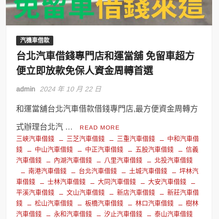
汽機車借款
台北汽車借錢專門店和運當舖 免留車超方
便立即放款免保人資金周轉首選
admin
2024 年 10 月 22 日
和運當舖台北汽車借款借錢專門店,最方便資金周轉方
式辦理台北汽 …
READ MORE
三峽汽車借錢
三芝汽車借錢
三重汽車借錢
中和汽車借
錢
中山汽車借錢
中正汽車借錢
五股汽車借錢
信義
汽車借錢
內湖汽車借錢
八里汽車借錢
北投汽車借錢
南港汽車借錢
台北汽車借錢
土城汽車借錢
坪林汽
車借錢
士林汽車借錢
大同汽車借錢
大安汽車借錢
平溪汽車借錢
文山汽車借錢
新店汽車借錢
新莊汽車借
錢
松山汽車借錢
板橋汽車借錢
林口汽車借錢
樹林
汽車借錢
永和汽車借錢
汐止汽車借錢
泰山汽車借錢