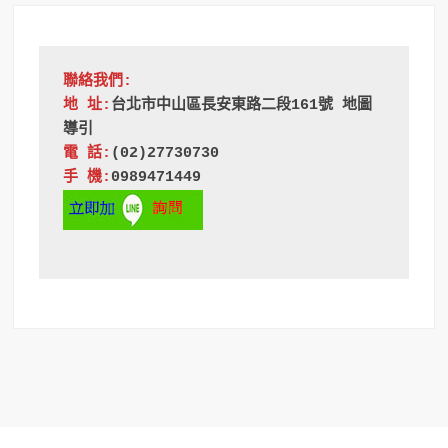
聯絡我們:
地 址:
台北市中山區長安東路二段161號 地圖
導引
電 話:
(02)27730730
手 機:
0989471449 