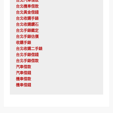
台北汽車借款
台北機車借款
台北黃金借錢
台北收購手錶
台北收購鑽石
台北手錶鑑定
台北手錶估價
收購手錶
台北收購二手錶
台北手錶借錢
台北手錶借款
汽車借款
汽車借錢
機車借款
機車借錢