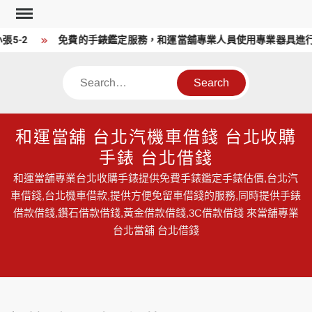
Skip
to
張5-2
免費的手錶鑑定服務，和運當舖專業人員使用專業器具進
content
Search
和運當舖 台北汽機車借錢 台北收購
手錶 台北借錢
和運當舖專業台北收購手錶提供免費手錶鑑定手錶估價,台北汽
車借錢,台北機車借款,提供方便免留車借錢的服務,同時提供手錶
借款借錢,鑽石借款借錢,黃金借款借錢,3C借款借錢 來當舖專業
台北當舖 台北借錢