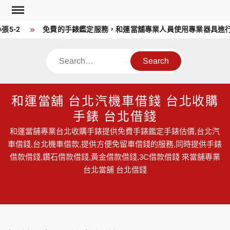
Skip
to
5-2
免費的手錶鑑定服務，和運當舖專業人員使用專業器具進行
content
Search
和運當舖 台北汽機車借錢 台北收購
手錶 台北借錢
和運當舖專業台北收購手錶提供免費手錶鑑定手錶估價,台北汽
車借錢,台北機車借款,提供方便免留車借錢的服務,同時提供手錶
借款借錢,鑽石借款借錢,黃金借款借錢,3C借款借錢 來當舖專業
台北當舖 台北借錢