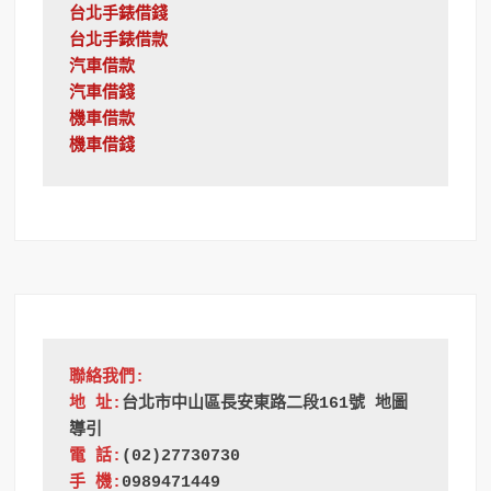
台北手錶借錢
台北手錶借款
汽車借款
汽車借錢
機車借款
機車借錢
聯絡我們:
地 址:
台北市中山區長安東路二段161號 地圖
導引
電 話:
(02)27730730
手 機:
0989471449 