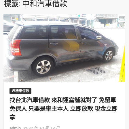
標籤:
中和汽車借款
汽機車借款
找台北汽車借款 來和運當舖就對了 免留車
免保人 只要是車主本人 立即放款 現金立即
拿
admin
2024 年 10 月 19 日