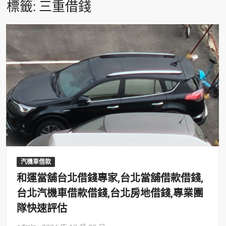
標籤:
三重借錢
汽機車借款
和運當舖台北借錢專家,台北當舖借款借錢,
台北汽機車借款借錢,台北房地借錢,專業團
隊快速評估