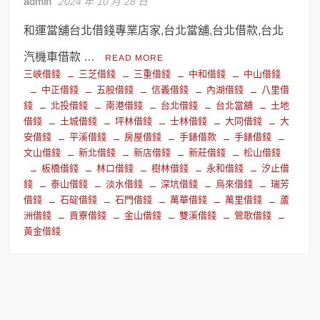
admin
2024 年 10 月 28 日
和運當舖台北借錢專業店家,台北當舖,台北借款,台北
汽機車借款 …
READ MORE
三峽借錢
三芝借錢
三重借錢
中和借錢
中山借錢
中正借錢
五股借錢
信義借錢
內湖借錢
八里借
錢
北投借錢
南港借錢
台北借錢
台北當舖
土地
借錢
土城借錢
坪林借錢
士林借錢
大同借錢
大
安借錢
平溪借錢
房屋借錢
手錶借款
手錶借錢
文山借錢
新北借錢
新店借錢
新莊借錢
松山借錢
板橋借錢
林口借錢
樹林借錢
永和借錢
汐止借
錢
泰山借錢
淡水借錢
深坑借錢
烏來借錢
瑞芳
借錢
石碇借錢
石門借錢
萬華借錢
萬里借錢
蘆
洲借錢
貢寮借錢
金山借錢
雙溪借錢
鶯歌借錢
黃金借錢