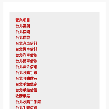
營業項目:
台北當舖
台北借錢
台北借款
台北汽車借錢
台北機車借錢
台北汽車借款
台北機車借款
台北黃金借錢
台北收購手錶
台北收購鑽石
台北手錶鑑定
台北手錶估價
收購手錶
台北收購二手錶
台北手錶借錢