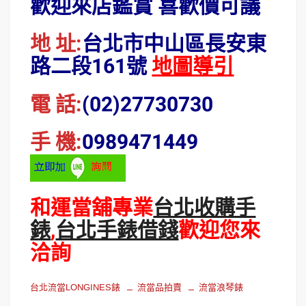
歡迎來店鑑賞 喜歡價可議
地 址:
台北市中山區長安東
路二段161號
地圖導引
電 話:
(02)27730730
手 機:
0989471449
和運當舖專業
台北收購手
錶
,
台北手錶借錢
歡迎您來
洽詢
台北流當LONGINES錶
流當品拍賣
流當浪琴錶