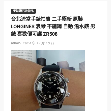
手錶鑽石流當品
台北流當手錶拍賣 二手極新 原裝
LONGINES 浪琴 不鏽鋼 自動 潛水錶 男
錶 喜歡價可議 ZR508
admin
2024 年 12 月 10 日