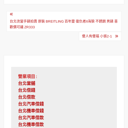
文
章
台北流當手錶拍賣 原裝 BREITLING 百年靈 復仇者II海狼 不銹鋼 男錶 喜
歡價可議 ZR333
導
傻人有傻福 小張2-1
覽
營業項目:
台北當舖
台北借錢
台北借款
台北汽車借錢
台北機車借錢
台北汽車借款
台北機車借款