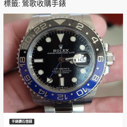
標籤:
鶯歌收購手錶
手錶鑽石借錢