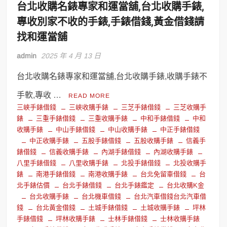
台北收購名錶專家和運當舖,台北收購手錶,
專收別家不收的手錶,手錶借錢,黃金借錢請
找和運當舖
admin
2025 年 4 月 13 日
台北收購名錶專家和運當舖,台北收購手錶,收購手錶不
手軟,專收 …
READ MORE
三峽手錶借錢
三峽收購手錶
三芝手錶借錢
三芝收購手
錶
三重手錶借錢
三重收購手錶
中和手錶借錢
中和
收購手錶
中山手錶借錢
中山收購手錶
中正手錶借錢
中正收購手錶
五股手錶借錢
五股收購手錶
信義手
錶借錢
信義收購手錶
內湖手錶借錢
內湖收購手錶
八里手錶借錢
八里收購手錶
北投手錶借錢
北投收購手
錶
南港手錶借錢
南港收購手錶
台北免留車借錢
台
北手錶估價
台北手錶借錢
台北手錶鑑定
台北收購K金
台北收購手錶
台北機車借錢
台北汽車借錢台北汽車借
錢
台北黃金借錢
土城手錶借錢
土城收購手錶
坪林
手錶借錢
坪林收購手錶
士林手錶借錢
士林收購手錶