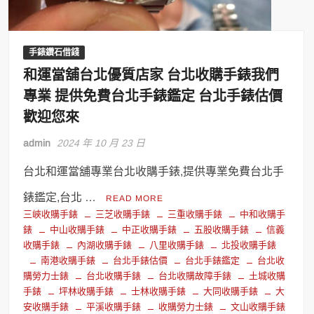
手錶鑽石借錢
和運當舖台北優質店家 台北收購手錶我們
專業 提供免費台北手錶鑑定 台北手錶估價
歡迎您來
admin
2024 年 10 月 23 日
台北和運當舖專業台北收購手錶,提供專業免費台北手
錶鑑定,台北 …
READ MORE
三峽收購手錶
三芝收購手錶
三重收購手錶
中和收購手
錶
中山收購手錶
中正收購手錶
五股收購手錶
信義
收購手錶
內湖收購手錶
八里收購手錶
北投收購手錶
南港收購手錶
台北手錶估價
台北手錶鑑定
台北收
購勞力士錶
台北收購手錶
台北收購故障手錶
土城收購
手錶
坪林收購手錶
士林收購手錶
大同收購手錶
大
安收購手錶
平溪收購手錶
收購勞力士錶
文山收購手錶