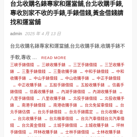
台北收購名錶專家和運當舖,台北收購手錶,
專收別家不收的手錶,手錶借錢,黃金借錢請
找和運當舖
admin
2025 年 4 月 13 日
台北收購名錶專家和運當舖,台北收購手錶,收購手錶不
手軟,專收 …
READ MORE
三峽手錶借錢
三峽收購手錶
三芝手錶借錢
三芝收購手
錶
三重手錶借錢
三重收購手錶
中和手錶借錢
中和
收購手錶
中山手錶借錢
中山收購手錶
中正手錶借錢
中正收購手錶
五股手錶借錢
五股收購手錶
信義手
錶借錢
信義收購手錶
內湖手錶借錢
內湖收購手錶
八里手錶借錢
八里收購手錶
北投手錶借錢
北投收購手
錶
南港手錶借錢
南港收購手錶
台北免留車借錢
台
北手錶估價
台北手錶借錢
台北手錶鑑定
台北收購K金
台北收購手錶
台北機車借錢
台北汽車借錢台北汽車借
錢
台北黃金借錢
土城手錶借錢
土城收購手錶
坪林
手錶借錢
坪林收購手錶
士林手錶借錢
士林收購手錶