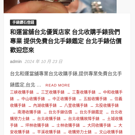
手錶鑽石借錢
和運當舖台北優質店家 台北收購手錶我們
專業 提供免費台北手錶鑑定 台北手錶估價
歡迎您來
admin
2024 年 10 月 23 日
台北和運當舖專業台北收購手錶,提供專業免費台北手
錶鑑定,台北 …
READ MORE
三峽收購手錶
三芝收購手錶
三重收購手錶
中和收購手
錶
中山收購手錶
中正收購手錶
五股收購手錶
信義
收購手錶
內湖收購手錶
八里收購手錶
北投收購手錶
南港收購手錶
台北手錶估價
台北手錶鑑定
台北收
購勞力士錶
台北收購手錶
台北收購故障手錶
土城收購
手錶
坪林收購手錶
士林收購手錶
大同收購手錶
大
安收購手錶
平溪收購手錶
收購勞力士錶
文山收購手錶