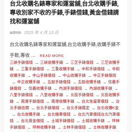
台北收購名錶專家和運當舖,台北收購手錶,
專收別家不收的手錶,手錶借錢,黃金借錢請
找和運當舖
admin
2025 年 4 月 13 日
台北收購名錶專家和運當舖,台北收購手錶,收購手錶不
手軟,專收 …
READ MORE
三峽手錶借錢
三峽收購手錶
三芝手錶借錢
三芝收購手
錶
三重手錶借錢
三重收購手錶
中和手錶借錢
中和
收購手錶
中山手錶借錢
中山收購手錶
中正手錶借錢
中正收購手錶
五股手錶借錢
五股收購手錶
信義手
錶借錢
信義收購手錶
內湖手錶借錢
內湖收購手錶
八里手錶借錢
八里收購手錶
北投手錶借錢
北投收購手
錶
南港手錶借錢
南港收購手錶
台北免留車借錢
台
北手錶估價
台北手錶借錢
台北手錶鑑定
台北收購K金
台北收購手錶
台北機車借錢
台北汽車借錢台北汽車借
錢
台北黃金借錢
土城手錶借錢
土城收購手錶
坪林
手錶借錢
坪林收購手錶
士林手錶借錢
士林收購手錶