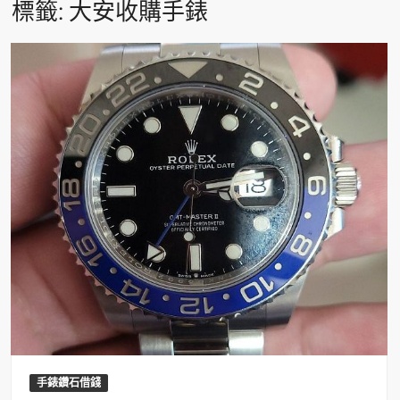
標籤:
大安收購手錶
手錶鑽石借錢