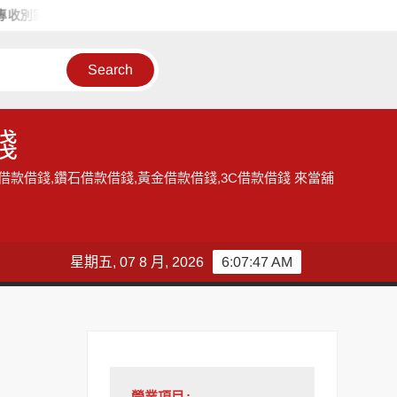
收別家不收的手錶,手錶借錢,黃金借錢請找和運當舖
傻人有傻福 小張
錢
款借錢,鑽石借款借錢,黃金借款借錢,3C借款借錢 來當舖
星期五, 07 8 月, 2026
6:07:48 AM