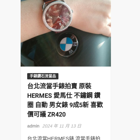
手錶鑽石流當品
台北流當手錶拍賣 原裝
HERMES 愛馬仕 不鏽鋼 鑽
圈 自動 男女錶 9成5新 喜歡
價可議 ZR420
admin
2024 年 11 月 13 日
台北流當HERMES錶,流當手錶拍