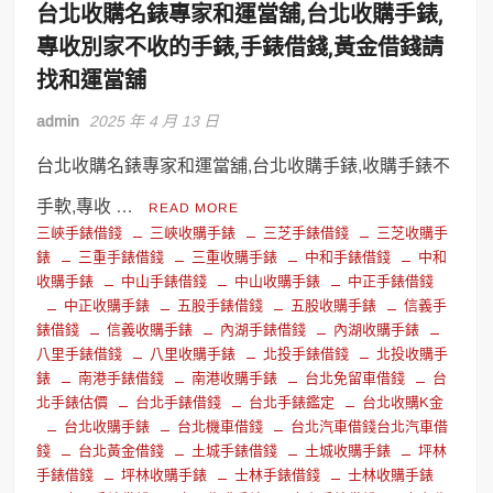
台北收購名錶專家和運當舖,台北收購手錶,
專收別家不收的手錶,手錶借錢,黃金借錢請
找和運當舖
admin
2025 年 4 月 13 日
台北收購名錶專家和運當舖,台北收購手錶,收購手錶不
手軟,專收 …
READ MORE
三峽手錶借錢
三峽收購手錶
三芝手錶借錢
三芝收購手
錶
三重手錶借錢
三重收購手錶
中和手錶借錢
中和
收購手錶
中山手錶借錢
中山收購手錶
中正手錶借錢
中正收購手錶
五股手錶借錢
五股收購手錶
信義手
錶借錢
信義收購手錶
內湖手錶借錢
內湖收購手錶
八里手錶借錢
八里收購手錶
北投手錶借錢
北投收購手
錶
南港手錶借錢
南港收購手錶
台北免留車借錢
台
北手錶估價
台北手錶借錢
台北手錶鑑定
台北收購K金
台北收購手錶
台北機車借錢
台北汽車借錢台北汽車借
錢
台北黃金借錢
土城手錶借錢
土城收購手錶
坪林
手錶借錢
坪林收購手錶
士林手錶借錢
士林收購手錶