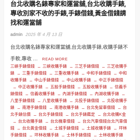
台北收購名錶專家和運當舖,台北收購手錶,
專收別家不收的手錶,手錶借錢,黃金借錢請
找和運當舖
admin
2025 年 4 月 13 日
台北收購名錶專家和運當舖,台北收購手錶,收購手錶不
手軟,專收 …
READ MORE
三峽手錶借錢
三峽收購手錶
三芝手錶借錢
三芝收購手
錶
三重手錶借錢
三重收購手錶
中和手錶借錢
中和
收購手錶
中山手錶借錢
中山收購手錶
中正手錶借錢
中正收購手錶
五股手錶借錢
五股收購手錶
信義手
錶借錢
信義收購手錶
內湖手錶借錢
內湖收購手錶
八里手錶借錢
八里收購手錶
北投手錶借錢
北投收購手
錶
南港手錶借錢
南港收購手錶
台北免留車借錢
台
北手錶估價
台北手錶借錢
台北手錶鑑定
台北收購K金
台北收購手錶
台北機車借錢
台北汽車借錢台北汽車借
錢
台北黃金借錢
土城手錶借錢
土城收購手錶
坪林
手錶借錢
坪林收購手錶
士林手錶借錢
士林收購手錶