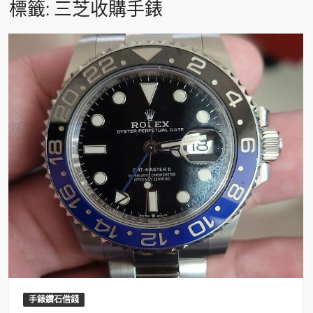
標籤:
三芝收購手錶
手錶鑽石借錢