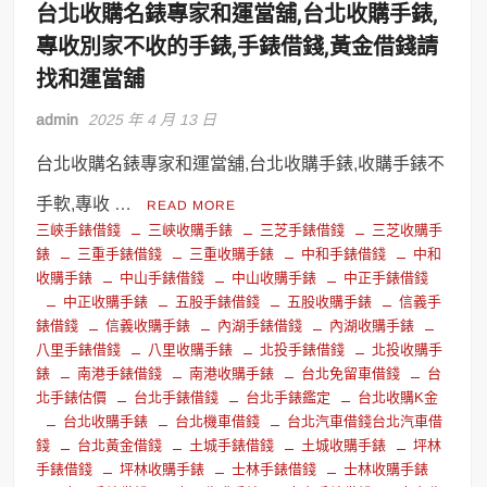
台北收購名錶專家和運當舖,台北收購手錶,
專收別家不收的手錶,手錶借錢,黃金借錢請
找和運當舖
admin
2025 年 4 月 13 日
台北收購名錶專家和運當舖,台北收購手錶,收購手錶不
手軟,專收 …
READ MORE
三峽手錶借錢
三峽收購手錶
三芝手錶借錢
三芝收購手
錶
三重手錶借錢
三重收購手錶
中和手錶借錢
中和
收購手錶
中山手錶借錢
中山收購手錶
中正手錶借錢
中正收購手錶
五股手錶借錢
五股收購手錶
信義手
錶借錢
信義收購手錶
內湖手錶借錢
內湖收購手錶
八里手錶借錢
八里收購手錶
北投手錶借錢
北投收購手
錶
南港手錶借錢
南港收購手錶
台北免留車借錢
台
北手錶估價
台北手錶借錢
台北手錶鑑定
台北收購K金
台北收購手錶
台北機車借錢
台北汽車借錢台北汽車借
錢
台北黃金借錢
土城手錶借錢
土城收購手錶
坪林
手錶借錢
坪林收購手錶
士林手錶借錢
士林收購手錶