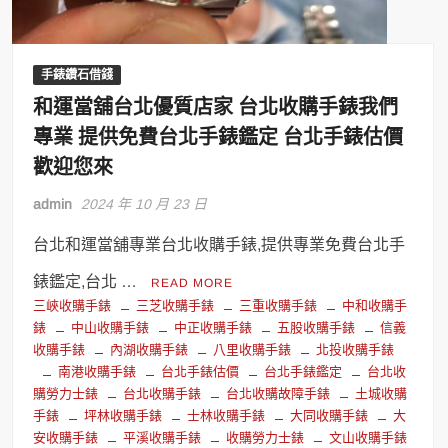
手錶鑽石借錢
和運當舖台北優質店家 台北收購手錶我們
專業 提供免費台北手錶鑑定 台北手錶估價
歡迎您來
admin
2024 年 10 月 23 日
台北和運當舖專業台北收購手錶,提供專業免費台北手
錶鑑定,台北 …
READ MORE
三峽收購手錶
三芝收購手錶
三重收購手錶
中和收購手
錶
中山收購手錶
中正收購手錶
五股收購手錶
信義
收購手錶
內湖收購手錶
八里收購手錶
北投收購手錶
南港收購手錶
台北手錶估價
台北手錶鑑定
台北收
購勞力士錶
台北收購手錶
台北收購故障手錶
土城收購
手錶
坪林收購手錶
士林收購手錶
大同收購手錶
大
安收購手錶
平溪收購手錶
收購勞力士錶
文山收購手錶