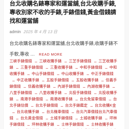
台北收購名錶專家和運當舖,台北收購手錶,
專收別家不收的手錶,手錶借錢,黃金借錢請
找和運當舖
admin
2025 年 4 月 13 日
台北收購名錶專家和運當舖,台北收購手錶,收購手錶不
手軟,專收 …
READ MORE
三峽手錶借錢
三峽收購手錶
三芝手錶借錢
三芝收購手
錶
三重手錶借錢
三重收購手錶
中和手錶借錢
中和
收購手錶
中山手錶借錢
中山收購手錶
中正手錶借錢
中正收購手錶
五股手錶借錢
五股收購手錶
信義手
錶借錢
信義收購手錶
內湖手錶借錢
內湖收購手錶
八里手錶借錢
八里收購手錶
北投手錶借錢
北投收購手
錶
南港手錶借錢
南港收購手錶
台北免留車借錢
台
北手錶估價
台北手錶借錢
台北手錶鑑定
台北收購K金
台北收購手錶
台北機車借錢
台北汽車借錢台北汽車借
錢
台北黃金借錢
土城手錶借錢
土城收購手錶
坪林
手錶借錢
坪林收購手錶
士林手錶借錢
士林收購手錶