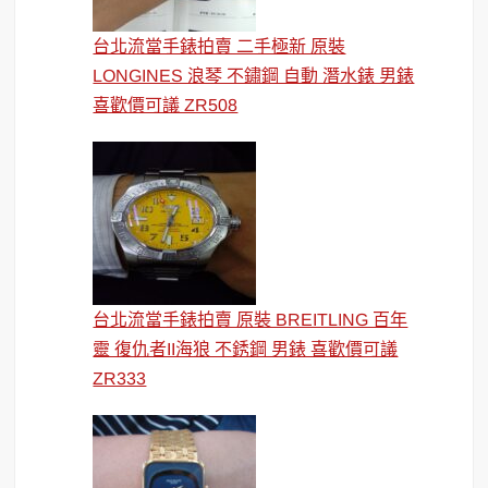
台北流當手錶拍賣 二手極新 原裝
LONGINES 浪琴 不鏽鋼 自動 潛水錶 男錶
喜歡價可議 ZR508
台北流當手錶拍賣 原裝 BREITLING 百年
靈 復仇者II海狼 不銹鋼 男錶 喜歡價可議
ZR333