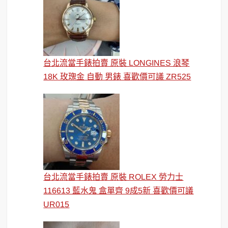
台北流當手錶拍賣 原裝 LONGINES 浪琴
18K 玫瑰金 自動 男錶 喜歡價可議 ZR525
台北流當手錶拍賣 原裝 ROLEX 勞力士
116613 藍水鬼 盒單齊 9成5新 喜歡價可議
UR015