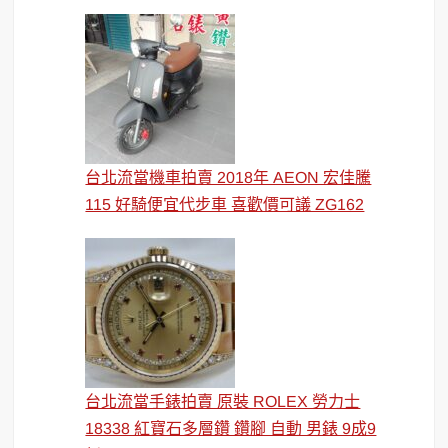
台北流當機車拍賣 2018年 AEON 宏佳騰
115 好騎便宜代步車 喜歡價可議 ZG162
台北流當手錶拍賣 原裝 ROLEX 勞力士
18338 紅寶石多層鑽 鑽腳 自動 男錶 9成9