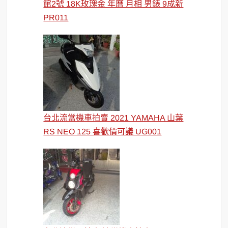
館2號 18K玫瑰金 年曆 月相 男錶 9成新
PR011
台北流當機車拍賣 2021 YAMAHA 山葉
RS NEO 125 喜歡價可議 UG001