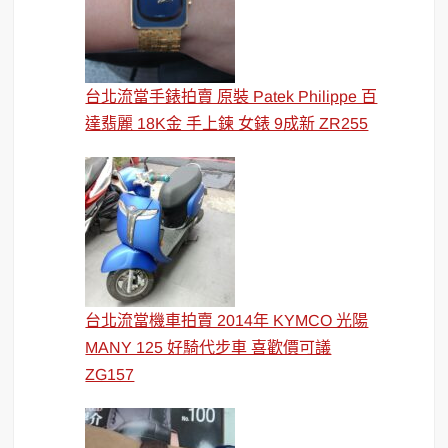
台北流當手錶拍賣 原裝 Patek Philippe 百
達翡麗 18K金 手上鍊 女錶 9成新 ZR255
台北流當機車拍賣 2014年 KYMCO 光陽
MANY 125 好騎代步車 喜歡價可議
ZG157