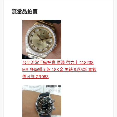
流當品拍賣
台北流當手錶拍賣 原裝 勞力士 118238
MR 多層鑽面盤 18K金 男錶 9成5新 喜歡
價可議 ZR083