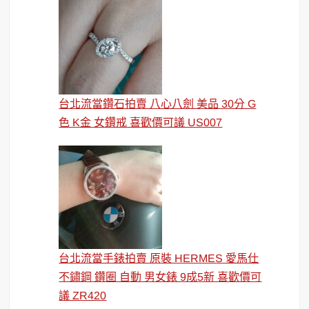
台北流當鑽石拍賣 八心八劍 美品 30分 G
色 K金 女鑽戒 喜歡價可議 US007
台北流當手錶拍賣 原裝 HERMES 愛馬仕
不鏽鋼 鑽圈 自動 男女錶 9成5新 喜歡價可
議 ZR420